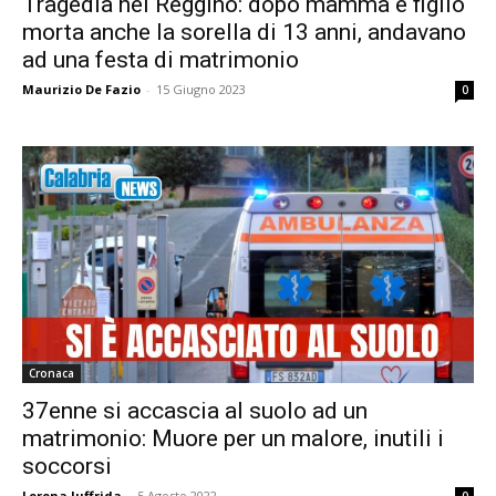
Tragedia nel Reggino: dopo mamma e figlio
morta anche la sorella di 13 anni, andavano
ad una festa di matrimonio
Maurizio De Fazio
-
15 Giugno 2023
0
Cronaca
37enne si accascia al suolo ad un
matrimonio: Muore per un malore, inutili i
soccorsi
Lorena Iuffrida
-
5 Agosto 2022
0