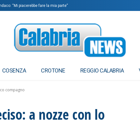
ndaco: “Mi piacerebbe fare la mia parte”
COSENZA
CROTONE
REGGIO CALABRIA
orico compagno
iso: a nozze con lo