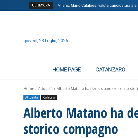
ULTIM'ORA
Milano, Mario Calabresi valuta candidatura a si
giovedì, 23 Luglio, 2026
HOME PAGE
CATANZARO
Home
Attualità
Alberto Matano ha deciso: a nozze con lo st
Attualità
Calabria
Alberto Matano ha dec
storico compagno