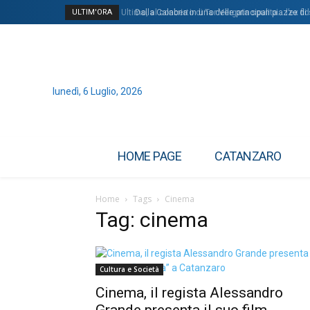
ULTIM'ORA
Ultimo, al concerto di Tor Vergata spunta… l’ex fi
Dalla Calabria in una delle principali piazze d
lunedì, 6 Luglio, 2026
HOME PAGE
CATANZARO
Home
Tags
Cinema
Tag: cinema
Cultura e Società
Cinema, il regista Alessandro
Grande presenta il suo film