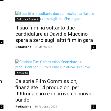
Cultura e Società
Il suo film ha soltanto due
candidature ai David e Muccino
spara a zero sugli altri film in gara
0
Redazione
-
29 Marzo 2021
0
Attualità
n
Calabria Film Commission,
finanziate 14 produzioni per
990mila euro e in arrivo un nuovo
bando
Redazione
-
16 Febbraio 2021
0
0