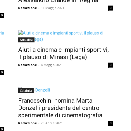
Redazione
-
11 Maggio 2021
0
0
Attualità
Aiuti a cinema e impianti sportivi,
il plauso di Minasi (Lega)
Redazione
-
4 Maggio 2021
0
0
Calabria
Franceschini nomina Marta
l
Donzelli presidente del centro
sperimentale di cinematografia
Redazione
-
20 Aprile 2021
0
0