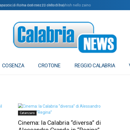
danzata (a cui ha dedicato 22 settembre)
i spaccio di Roma con mezzo chilo di hashish nello zaino
COSENZA
CROTONE
REGGIO CALABRIA
Catanzaro
Cinema: la Calabria “diversa” di
Alessandro Grande in “Regina”