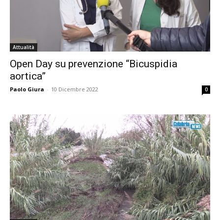
Attualità
Open Day su prevenzione “Bicuspidia
aortica”
Paolo Giura
-
10 Dicembre 2022
0