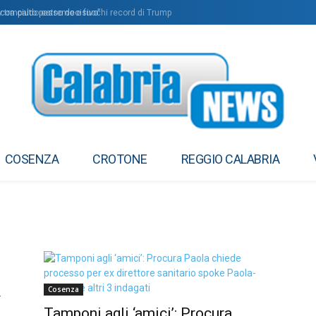
compiuto passo decisivo”
tra caldo estremo e fuochi record di Trump
COSENZA
CROTONE
REGGIO CALABRIA
Cosenza
r
Tamponi agli ‘amici’: Procura