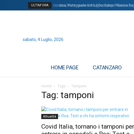
ULTIM'ORA
Ucraina, Putin vuole tutto il Donbass: “Russia ha 
Usa festeggiano il 4 luglio, Independence Day 
sabato, 4 Luglio, 2026
HOME PAGE
CATANZARO
Home
Tags
Tamponi
Tag: tamponi
Attualità
Covid Italia, tornano i tamponi pe
entrare in ospedali e Rsa: Test a