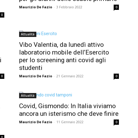
Maurizio De Fazio
-
3 Febbraio 2022
0
0
Attualità
Vibo Valentia, da lunedì attivo
laboratorio mobile dell’Esercito
i
per lo screening anti covid agli
studenti
Maurizio De Fazio
-
21 Gennaio 2022
0
0
Attualità
a
Covid, Gismondo: In Italia viviamo
ancora un isterismo che deve finire
Maurizio De Fazio
-
11 Gennaio 2022
0
0