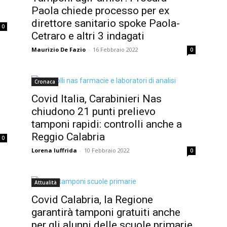
Paola chiede processo per ex
direttore sanitario spoke Paola-
0
Cetraro e altri 3 indagati
Maurizio De Fazio
-
16 Febbraio 2022
0
Cronaca
Covid Italia, Carabinieri Nas
chiudono 21 punti prelievo
tamponi rapidi: controlli anche a
Reggio Calabria
0
Lorena Iuffrida
-
10 Febbraio 2022
0
Attualità
Covid Calabria, la Regione
garantirà tamponi gratuiti anche
per gli alunni delle scuole primarie