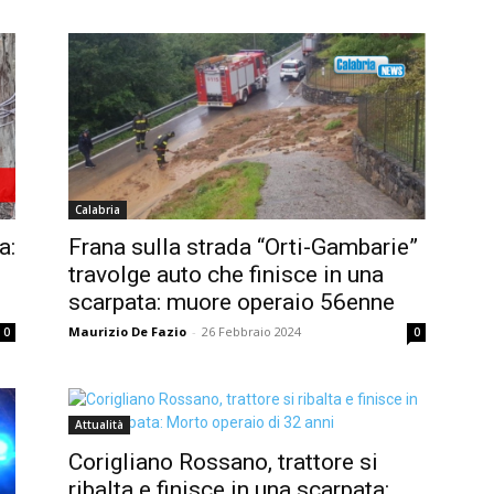
Calabria
a:
Frana sulla strada “Orti-Gambarie”
travolge auto che finisce in una
scarpata: muore operaio 56enne
Maurizio De Fazio
-
26 Febbraio 2024
0
0
Attualità
Corigliano Rossano, trattore si
ribalta e finisce in una scarpata: