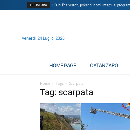
ULTIM'ORA
‘Chi l’ha visto?’, poker di nomi interni al program
venerdì, 24 Luglio, 2026
HOME PAGE
CATANZARO
Home
Tags
Scarpata
Tag: scarpata