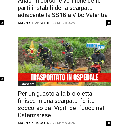
Anas: in corso le verifiche delle
parti instabili della scarpata
adiacente la SS18 a Vibo Valentia
Maurizio De Fazio
-
27 Marzo 2025
0
0
0
Catanzaro
Per un guasto alla bicicletta
finisce in una scarpata: ferito
soccorso dai Vigili del fuoco nel
Catanzarese
Maurizio De Fazio
-
22 Marzo 2024
0