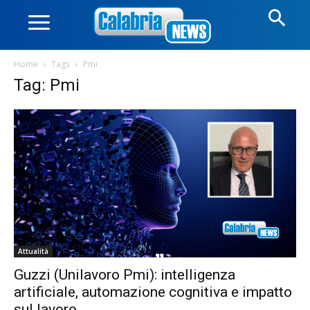
Home
Tags
Pmi
Tag: Pmi
Attualità
Guzzi (Unilavoro Pmi): intelligenza
artificiale, automazione cognitiva e impatto
sul lavoro