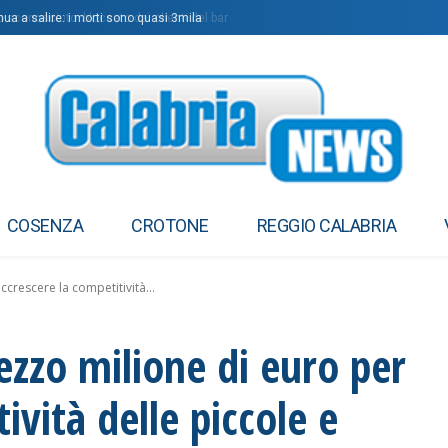
 sconosciuto: bloccato dai clienti del bar
ua a salire: i morti sono quasi 3mila
COSENZA
CROTONE
REGGIO CALABRIA
accrescere la competitività...
 mezzo milione di euro per
ività delle piccole e