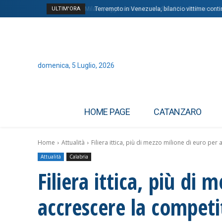
ULTIM'ORA
Milano, aggressione in strada e 20 coltellate a uno
Terremoto in Venezuela, bilancio vittime contin
domenica, 5 Luglio, 2026
HOME PAGE
CATANZARO
Home
Attualità
Filiera ittica, più di mezzo milione di euro per 
Attualità
Calabria
Filiera ittica, più di
accrescere la competit