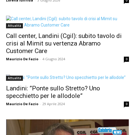
Lorena Iuffrida
-
3 Giugno 2026
0
Attualità
Call center, Landini (Cgil): subito tavolo di
crisi al Mimit su vertenza Abramo
Customer Care
Maurizio De Fazio
-
4 Giugno 2024
0
Attualità
Landini: ”Ponte sullo Stretto? Uno
specchietto per le allodole”
Maurizio De Fazio
-
29 Aprile 2024
0