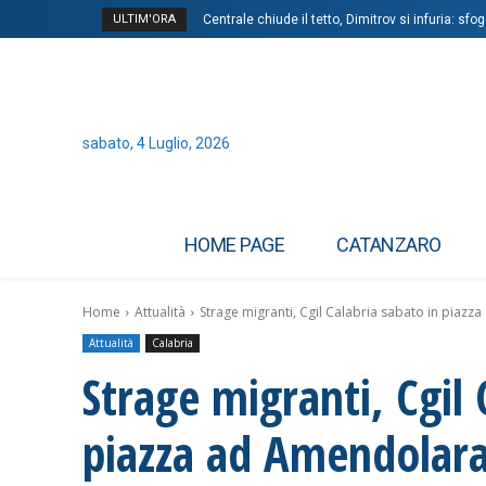
ULTIM'ORA
Centrale chiude il tetto, Dimitrov si infuria: sf
sabato, 4 Luglio, 2026
HOME PAGE
CATANZARO
Home
Attualità
Strage migranti, Cgil Calabria sabato in piaz
Attualità
Calabria
Strage migranti, Cgil 
piazza ad Amendolara