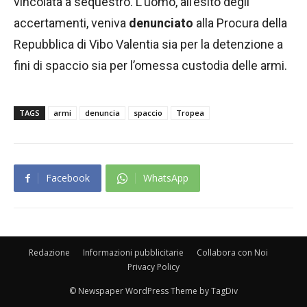
vincolata a sequestro. L’uomo, all’esito degli
accertamenti, veniva
denunciato
alla Procura della
Repubblica di Vibo Valentia sia per la detenzione a
fini di spaccio sia per l’omessa custodia delle armi.
TAGS
armi
denuncia
spaccio
Tropea
Facebook
WhatsApp
Redazione
Informazioni pubblicitarie
Collabora con Noi
Privacy Policy
© Newspaper WordPress Theme by TagDiv