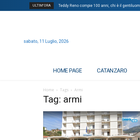
ULTIM'ORA
Teddy Reno compie 100 anni, chi è il gentiluom
Dengue, in focolai in Italia prevale trasmiss
sabato, 11 Luglio, 2026
HOME PAGE
CATANZARO
Home
Tags
Armi
Tag: armi