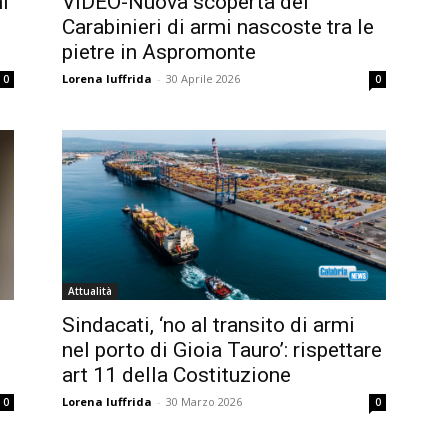
mi
VIDEO-Nuova scoperta dei
Carabinieri di armi nascoste tra le
pietre in Aspromonte
Lorena Iuffrida
-
30 Aprile 2026
0
0
Attualità
Sindacati, ‘no al transito di armi
nel porto di Gioia Tauro’: rispettare
art 11 della Costituzione
Lorena Iuffrida
-
30 Marzo 2026
0
0