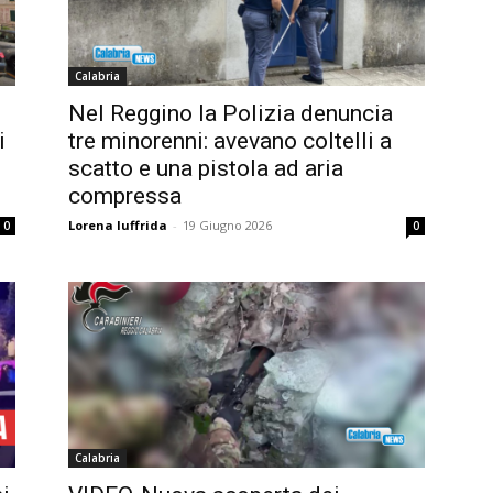
Calabria
Nel Reggino la Polizia denuncia
i
tre minorenni: avevano coltelli a
scatto e una pistola ad aria
compressa
Lorena Iuffrida
-
19 Giugno 2026
0
0
Calabria