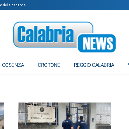
o della canzone
ione a breve distanza: entro 400 metri
COSENZA
CROTONE
REGGIO CALABRIA