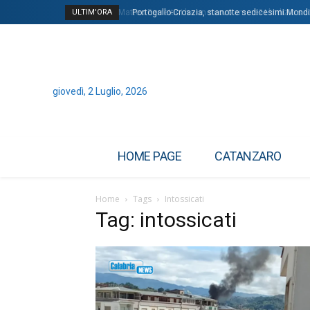
ULTIM'ORA
Matteo Berrettini ha un nuovo amore? L’indizio soci
Portogallo-Croazia, stanotte sedicesimi Mondial
giovedì, 2 Luglio, 2026
HOME PAGE
CATANZARO
Home
Tags
Intossicati
Tag: intossicati