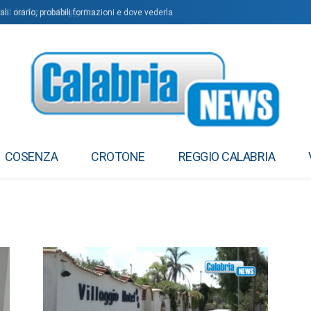
al del flirt con Peggy Gou
i: orario, probabili formazioni e dove vederla
COSENZA
CROTONE
REGGIO CALABRIA