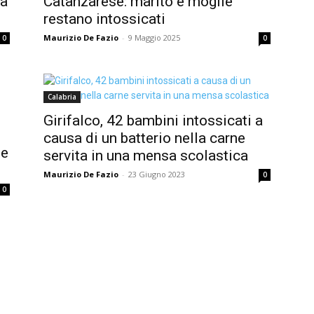
la
Catanzarese: marito e moglie
restano intossicati
Maurizio De Fazio
-
9 Maggio 2025
0
0
Calabria
Girifalco, 42 bambini intossicati a
causa di un batterio nella carne
ue
servita in una mensa scolastica
Maurizio De Fazio
-
23 Giugno 2023
0
0