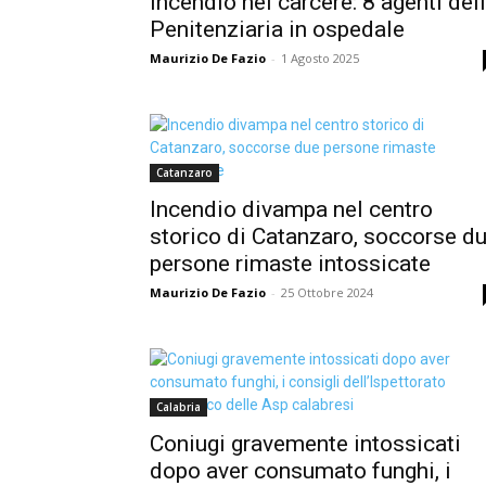
incendio nel carcere: 8 agenti del
Penitenziaria in ospedale
Maurizio De Fazio
-
1 Agosto 2025
Catanzaro
Incendio divampa nel centro
storico di Catanzaro, soccorse d
persone rimaste intossicate
Maurizio De Fazio
-
25 Ottobre 2024
Calabria
Coniugi gravemente intossicati
dopo aver consumato funghi, i