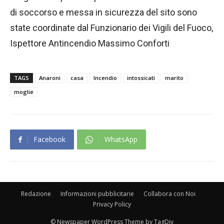
di soccorso e messa in sicurezza del sito sono
state coordinate dal Funzionario dei Vigili del Fuoco,
Ispettore Antincendio Massimo Conforti
TAGS
Anaroni
casa
Incendio
intossicati
marito
moglie
Facebook
WhatsApp
Redazione
Informazioni pubblicitarie
Collabora con Noi
Privacy Policy
© Newspaper WordPress Theme by TagDiv