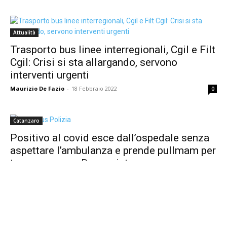
Attualità
Trasporto bus linee interregionali, Cgil e Filt
Cgil: Crisi si sta allargando, servono
interventi urgenti
Maurizio De Fazio
-
18 Febbraio 2022
0
Catanzaro
Positivo al covid esce dall’ospedale senza
aspettare l’ambulanza e prende pullmam per
tornare a casa: Denunciato
Maurizio De Fazio
-
18 Dicembre 2021
0
1
2
3