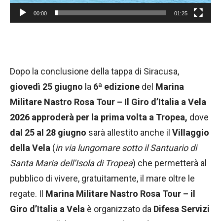
l
00:00
01:25
a
y
e
r
Dopo la conclusione della tappa di Siracusa,
giovedì 25 giugno
la
6ª edizione
del
Marina
Militare Nastro Rosa Tour – Il Giro d’Italia a Vela
2026
approderà per la prima volta a Tropea,
dove
dal 25 al 28 giugno
sarà allestito anche il
Villaggio
della Vela
(
in via lungomare sotto il Santuario di
Santa Maria dell’Isola di Tropea
) che permetterà al
pubblico di vivere, gratuitamente, il mare oltre le
regate. Il
Marina Militare Nastro Rosa Tour – il
Giro d’Italia a Vela
è organizzato da
Difesa Servizi