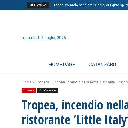
ULTIM'ORA
Tifoso sventola bandiera Israele, ct Egitto sput
mercoledì, 8 Luglio, 2026
HOME PAGE
CATANZARO
Home
Cronaca
Tropea, incendio nella notte distrugge il ristora
Cronaca
Vibo Valentia
Tropea, incendio nella
ristorante ‘Little Ita