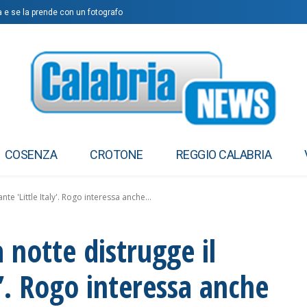
a e se la prende con un fotografo
COSENZA
CROTONE
REGGIO CALABRIA
nte 'Little Italy'. Rogo interessa anche...
 notte distrugge il
ly’. Rogo interessa anche