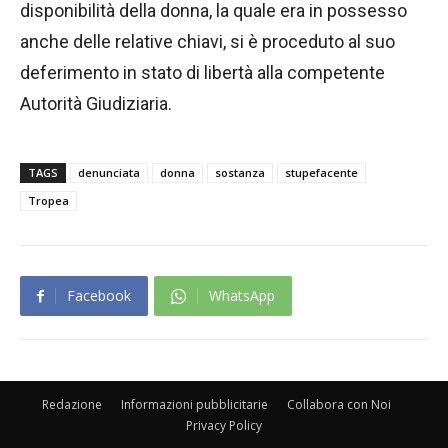
disponibilità della donna, la quale era in possesso
anche delle relative chiavi, si è proceduto al suo
deferimento in stato di libertà alla competente
Autorità Giudiziaria.
TAGS
denunciata
donna
sostanza
stupefacente
Tropea
Facebook
WhatsApp
Redazione
Informazioni pubblicitarie
Collabora con Noi
Privacy Policy