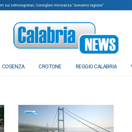
dum sui sottosegretari, Consiglieri minoranza “avevamo ragione”
COSENZA
CROTONE
REGGIO CALABRIA