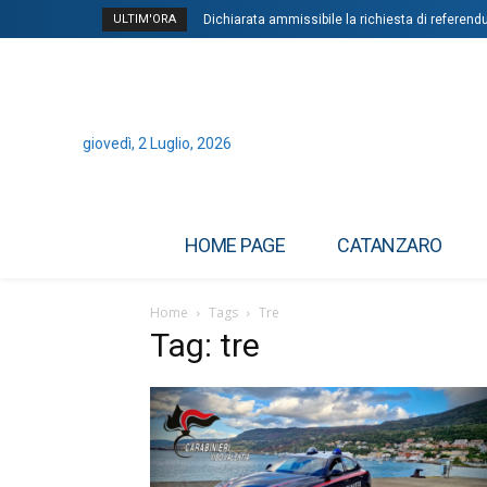
ULTIM'ORA
Dichiarata ammissibile la richiesta di referen
giovedì, 2 Luglio, 2026
HOME PAGE
CATANZARO
Home
Tags
Tre
Tag: tre