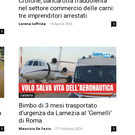
Crotone, bancarotta fraudolenta
nel settore commercio delle carni:
tre imprenditori arrestati
Lorena Iuffrida
-
14 Aprile 2026
0
0
Calabria
Bimbo di 3 mesi trasportato
n
d’urgenza da Lamezia al ‘Gemelli’
di Roma
Maurizio De Fazio
-
27 Febbraio 2026
0
0