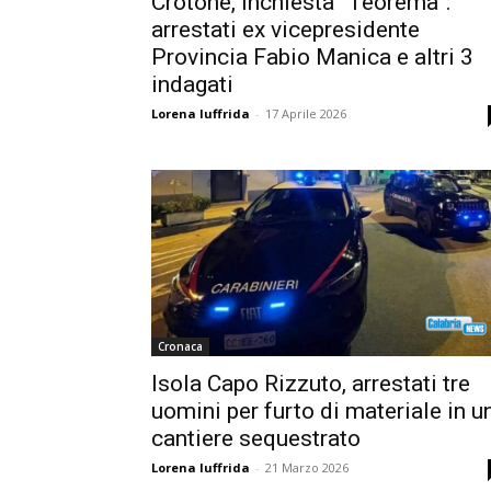
Crotone, inchiesta “Teorema”:
arrestati ex vicepresidente
Provincia Fabio Manica e altri 3
indagati
Lorena Iuffrida
-
17 Aprile 2026
Cronaca
Isola Capo Rizzuto, arrestati tre
uomini per furto di materiale in u
cantiere sequestrato
Lorena Iuffrida
-
21 Marzo 2026