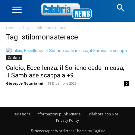
Home
Tags
Stilomonasterace
Tag: stilomonasterace
Calabria
Calcio, Eccellenza: il Soriano cade in casa,
il Sambiase scappa a +9
Giuseppe Notarianni
-
18 Dicembre 2023
0
Redazione
Informazioni pubblicitarie
Collabora con Noi
Privacy Policy
© Newspaper WordPress Theme by TagDiv