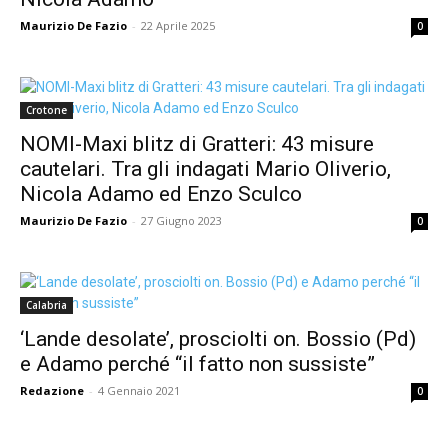
Maurizio De Fazio
-
22 Aprile 2025
0
Crotone
NOMI-Maxi blitz di Gratteri: 43 misure
cautelari. Tra gli indagati Mario Oliverio,
Nicola Adamo ed Enzo Sculco
Maurizio De Fazio
-
27 Giugno 2023
0
Calabria
‘Lande desolate’, prosciolti on. Bossio (Pd)
e Adamo perché “il fatto non sussiste”
Redazione
-
4 Gennaio 2021
0