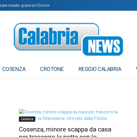
 show girato in studio?
a per strada: grave un 55enne
COSENZA
CROTONE
REGGIO CALABRIA
Calabria
Cosenza, minore scappa da casa
per trascorre la notte con la