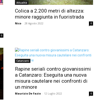
Attualità
Colica a 2.200 metri di altezza:
minore raggiunta in fuoristrada
Nico
-
28 Agosto 2022
0
0
Catanzaro
Rapine seriali contro giovanissimi
a Catanzaro: Eseguita una nuova
misura cautelare nei confronti di
un minore
Maurizio De Fazio
-
12 Luglio 2022
0