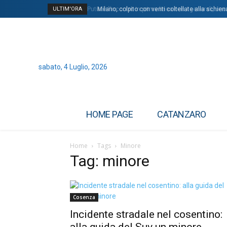
ULTIM'ORA
Putin e l’incontro in prima linea con i generali, uno
Milano, colpito con venti coltellate alla schien
sabato, 4 Luglio, 2026
HOME PAGE
CATANZARO
Home
Tags
Minore
Tag: minore
Cosenza
Incidente stradale nel cosentino:
alla guida del Suv un minore