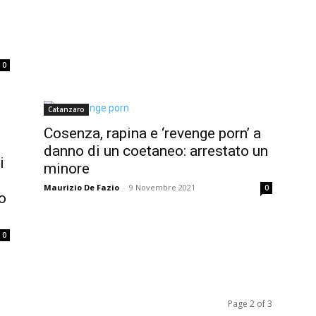
0
Catanzaro
Cosenza, rapina e ‘revenge porn’ a
danno di un coetaneo: arrestato un
i
minore
Maurizio De Fazio
-
9 Novembre 2021
0
o
0
Page 2 of 3