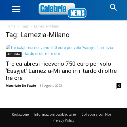
Home
Tags
Lamezia-Milano
Tag: Lamezia-Milano
Attualità
Tre calabresi ricevono 750 euro per volo
‘Easyjet’ Lamezia-Milano in ritardo di oltre
tre ore
Maurizio De Fazio
-
31 Agosto 2023
0
Redazione
Informazioni pubblicitarie
Collabora con Noi
Privacy Policy