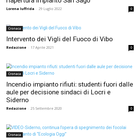
riapertura impianto San Sago
Lorena Iuffrida
-
29 Luglio 2022
0
Cronaca
Intervento dei Vigli del Fuoco di Vibo
Redazione
-
17 Aprile 2021
0
Cronaca
Incendio impianto rifiuti: studenti fuori dalle
aule per decisione sindaci di Locri e
Siderno
Redazione
-
25 Settembre 2020
0
Cronaca