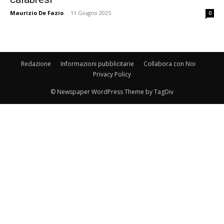
Maurizio De Fazio
-
11 Giugno 2025
0
Redazione
Informazioni pubblicitarie
Collabora con Noi
Privacy Policy
© Newspaper WordPress Theme by TagDiv