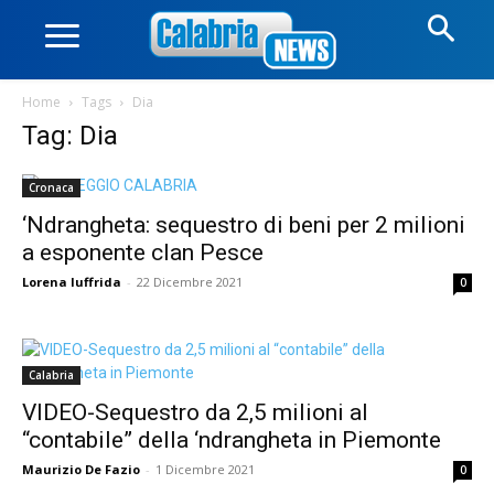
Home
Tags
Dia
Tag: Dia
Cronaca
‘Ndrangheta: sequestro di beni per 2 milioni
a esponente clan Pesce
Lorena Iuffrida
-
22 Dicembre 2021
0
Calabria
VIDEO-Sequestro da 2,5 milioni al
“contabile” della ‘ndrangheta in Piemonte
Maurizio De Fazio
-
1 Dicembre 2021
0