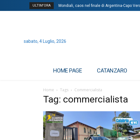
ULTIM'ORA
Mondiali, caos nel finale di Argentina-Capo Ver
Ucraina, Putin vuole tutto il Donbass: “Rus
sabato, 4 Luglio, 2026
HOME PAGE
CATANZARO
Home
Tags
Commercialista
Tag: commercialista