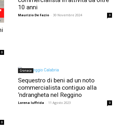
10 anni
Maurizio De Fazio
-
30 Novembre 2024
0
ni
0
Cronaca
Sequestro di beni ad un noto
commercialista contiguo alla
‘ndrangheta nel Reggino
Lorena Iuffrida
-
11 Agosto 2023
0
0