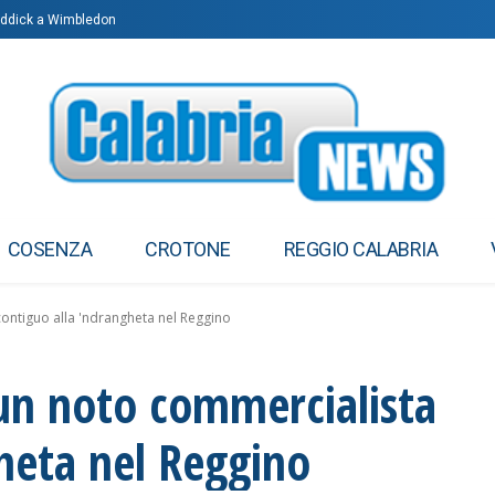
oddick a Wimbledon
 fallo su portiere: cosa è successo
COSENZA
CROTONE
REGGIO CALABRIA
ontiguo alla 'ndrangheta nel Reggino
 un noto commercialista
heta nel Reggino