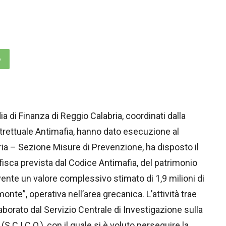
p
a di Finanza di Reggio Calabria, coordinati dalla
trettuale Antimafia, hanno dato esecuzione al
bria – Sezione Misure di Prevenzione, ha disposto il
nfisca prevista dal Codice Antimafia, del patrimonio
vente un valore complessivo stimato di 1,9 milioni di
onte”, operativa nell’area grecanica. L’attività trae
borato dal Servizio Centrale di Investigazione sulla
S.C.I.C.O.), con il quale si è voluto perseguire la