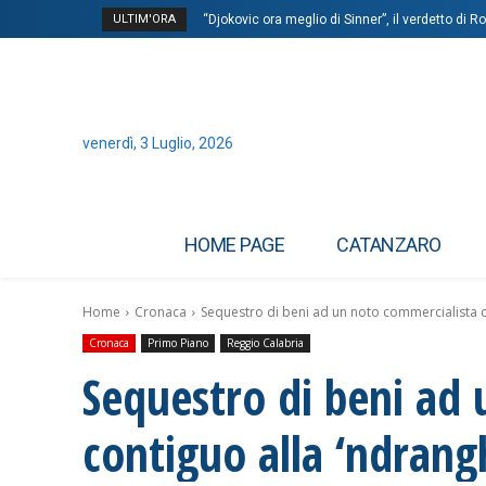
ULTIM'ORA
“Djokovic ora meglio di Sinner”, il verdetto di R
Spagna-Austria, gol annullato a Cucurella per
venerdì, 3 Luglio, 2026
HOME PAGE
CATANZARO
Home
Cronaca
Sequestro di beni ad un noto commercialista c
Cronaca
Primo Piano
Reggio Calabria
Sequestro di beni ad
contiguo alla ‘ndrang