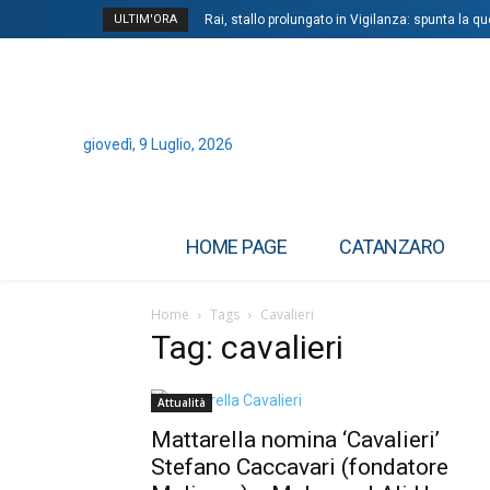
ULTIM'ORA
Rai, stallo prolungato in Vigilanza: spunta la 
giovedì, 9 Luglio, 2026
HOME PAGE
CATANZARO
Home
Tags
Cavalieri
Tag: cavalieri
Attualità
Mattarella nomina ‘Cavalieri’
Stefano Caccavari (fondatore