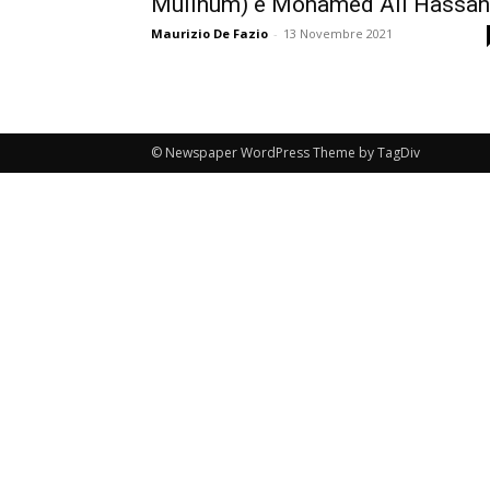
Mulinum) e Mohamed Ali Hassan
Maurizio De Fazio
-
13 Novembre 2021
© Newspaper WordPress Theme by TagDiv