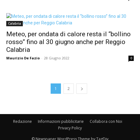
Calabria
Meteo, per ondata di calore resta il “bollino
rosso” fino al 30 giugno anche per Reggio
Calabria
Maurizio De Fazio
-
28 Giugno 2022
0
1
2
Redazione
Informazioni pubblicitarie
Collabora con Noi
Privacy Policy
© Newspaper WordPress Theme by TagDiv