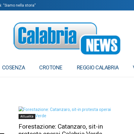
à: “Siamo nella storia”
COSENZA
CROTONE
REGGIO CALABRIA
Attualità
Forestazione: Catanzaro, sit-in
protesta operai Calabria Verde