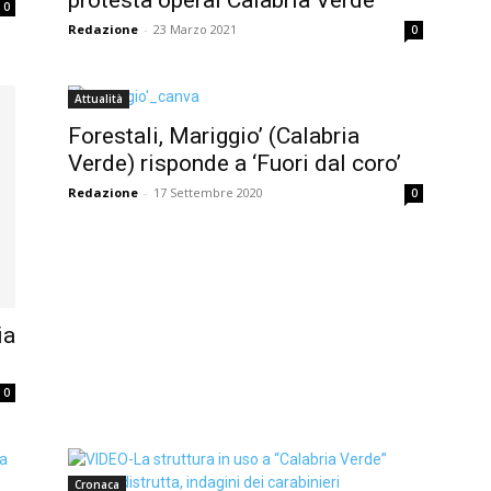
0
Redazione
-
23 Marzo 2021
0
Attualità
Forestali, Mariggio’ (Calabria
Verde) risponde a ‘Fuori dal coro’
Redazione
-
17 Settembre 2020
0
ia
0
Cronaca