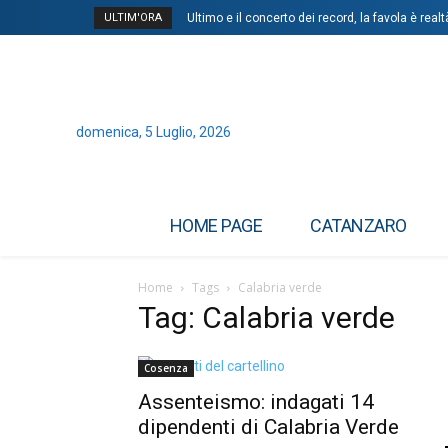
ULTIM'ORA
Ultimo e il concerto dei record, la favola è realt
domenica, 5 Luglio, 2026
HOME PAGE
CATANZARO
Home
Tags
Calabria verde
Tag: Calabria verde
Cosenza
Assenteismo: indagati 14
dipendenti di Calabria Verde