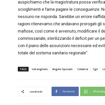
auspichiamo che la magistratura possa verific
scioglimenti e farne pagare le conseguenze. No
nessuno ne risponda. Sarebbe un errore riaffidar
ragioni ritenevamo che andavano prorogati gli sc
mafiose, così come è avvenuto, modificare il d
commissariale, sterilizzando il deficit per un 
con il piano delle assunzioni necessarie ed evit
totale del sistema sanitario regionale”.
TAGS
'ndrangheta
Angelo Sposato
Calabria
Cgil
c
Facebook
WhatsAp
condividi