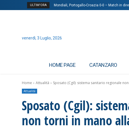
ULTIM'ORA
Mondiali, Portogallo-Croazia 0-0 – Match in dire
Iran, la proposta Usa a Teheran: fondi scong
venerdì, 3 Luglio, 2026
HOME PAGE
CATANZARO
Home
Attualità
Sposato (Cgil): sistema sanitario regionale non 
Attualità
Sposato (Cgil): sistem
non torni in mano alla