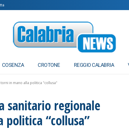
tta
elati per evitare pedaggi nello Stretto di Hormuz
COSENZA
CROTONE
REGGIO CALABRIA
torni in mano alla politica "collusa"
a sanitario regionale
 politica “collusa”