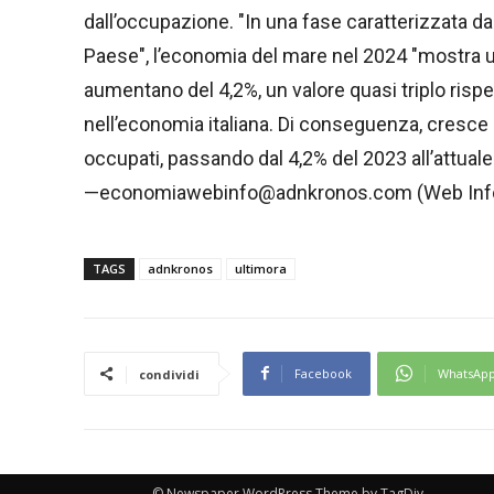
dall’occupazione. "In una fase caratterizzata d
Paese", l’economia del mare nel 2024 "mostra un
aumentano del 4,2%, un valore quasi triplo risp
nell’economia italiana. Di conseguenza, cresce 
occupati, passando dal 4,2% del 2023 all’attual
—economiawebinfo@adnkronos.com (Web Inf
TAGS
adnkronos
ultimora
Facebook
WhatsAp
condividi
© Newspaper WordPress Theme by TagDiv