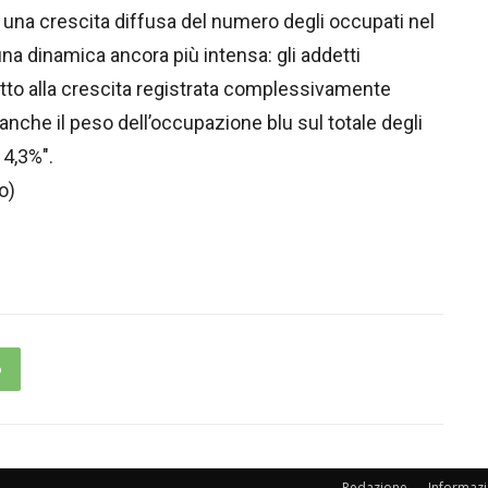
a una crescita diffusa del numero degli occupati nel
a dinamica ancora più intensa: gli addetti
etto alla crescita registrata complessivamente
anche il peso dell’occupazione blu sul totale degli
e 4,3%".
o)
p
Redazione
Informazi