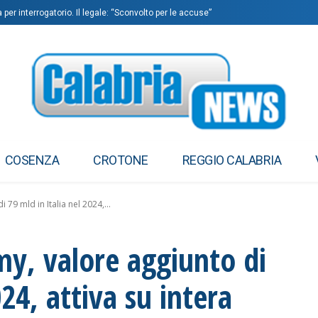
per interrogatorio. Il legale: “Sconvolto per le accuse”
COSENZA
CROTONE
REGGIO CALABRIA
9 mld in Italia nel 2024,...
y, valore aggiunto di
024, attiva su intera