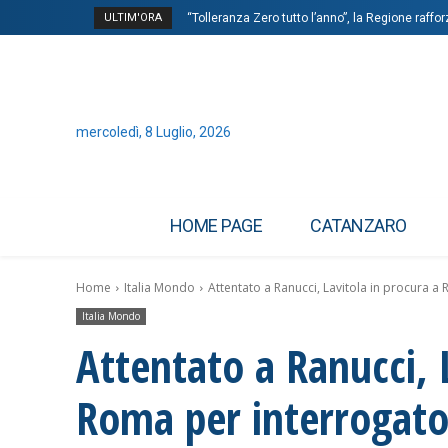
ULTIM'ORA
“Tolleranza Zero tutto l’anno”, la Regione raffo
mercoledì, 8 Luglio, 2026
HOME PAGE
CATANZARO
Home
Italia Mondo
Attentato a Ranucci, Lavitola in procura a R
Italia Mondo
Attentato a Ranucci, 
Roma per interrogatori