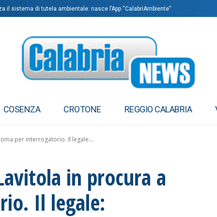
rza il sistema di tutela ambientale: nasce l’App “CalabriAmbiente”
COSENZA
CROTONE
REGGIO CALABRIA
oma per interrogatorio. Il legale:...
Lavitola in procura a
o. Il legale: