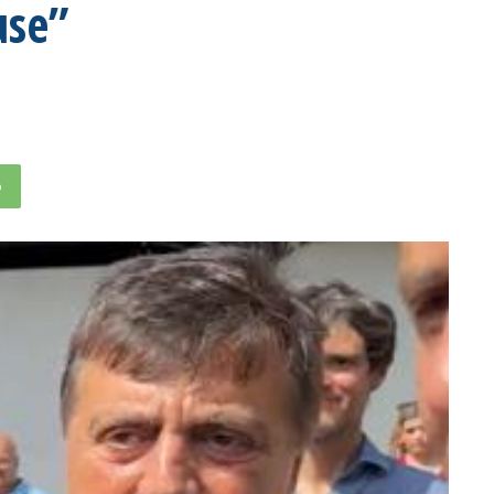
use”
p