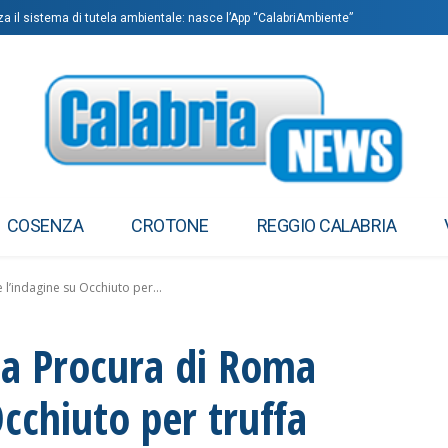
rza il sistema di tutela ambientale: nasce l’App “CalabriAmbiente”
COSENZA
CROTONE
REGGIO CALABRIA
l’indagine su Occhiuto per...
la Procura di Roma
Occhiuto per truffa