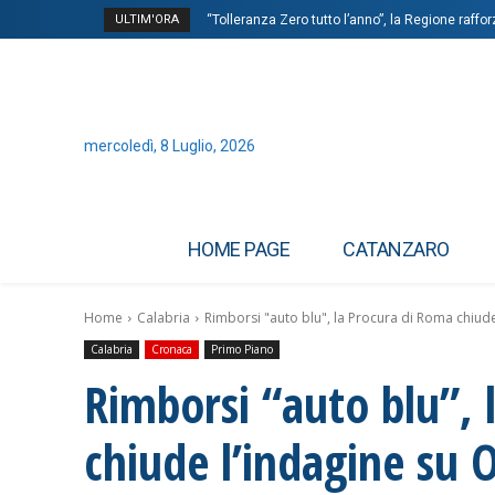
ULTIM'ORA
“Tolleranza Zero tutto l’anno”, la Regione raffo
mercoledì, 8 Luglio, 2026
HOME PAGE
CATANZARO
Home
Calabria
Rimborsi "auto blu", la Procura di Roma chiude 
Calabria
Cronaca
Primo Piano
Rimborsi “auto blu”, 
chiude l’indagine su 