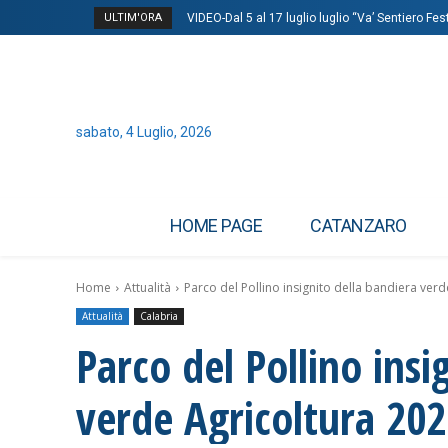
ULTIM'ORA
VIDEO-Dal 5 al 17 luglio luglio “Va’ Sentiero Fest
Belluno, cerca pezzi dello specchietto retro
sabato, 4 Luglio, 2026
HOME PAGE
CATANZARO
Home
Attualità
Parco del Pollino insignito della bandiera ver
Attualità
Calabria
Parco del Pollino insi
verde Agricoltura 20