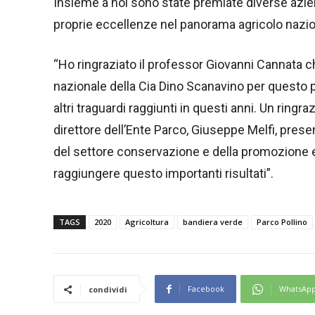
Insieme a noi sono state premiate diverse azie
proprie eccellenze nel panorama agricolo nazio
“Ho ringraziato il professor Giovanni Cannata c
nazionale della Cia Dino Scanavino per questo 
altri traguardi raggiunti in questi anni. Un ring
direttore dell’Ente Parco, Giuseppe Melfi, presen
del settore conservazione e della promozione 
raggiungere questo importanti risultati”.
TAGS
2020
Agricoltura
bandiera verde
Parco Pollino
Facebook
WhatsAp
condividi