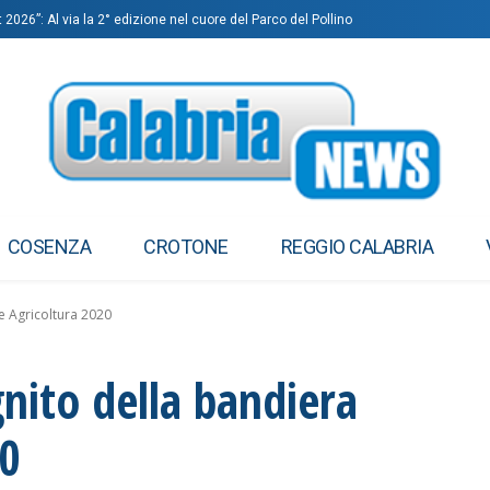
 2026”: Al via la 2° edizione nel cuore del Parco del Pollino
visore in galleria: investito e ucciso 79enne
COSENZA
CROTONE
REGGIO CALABRIA
de Agricoltura 2020
gnito della bandiera
20