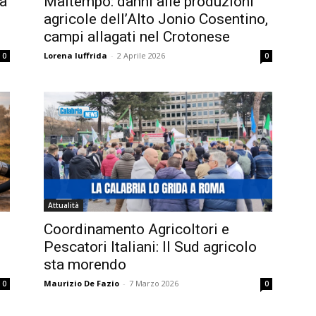
ia
Maltempo: danni alle produzioni
agricole dell’Alto Jonio Cosentino,
campi allagati nel Crotonese
Lorena Iuffrida
-
2 Aprile 2026
0
0
Attualità
Coordinamento Agricoltori e
Pescatori Italiani: Il Sud agricolo
sta morendo
Maurizio De Fazio
-
7 Marzo 2026
0
0