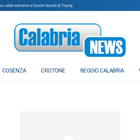
a caldo estremo e fuochi record di Trump
io Festival internazionale”
COSENZA
CROTONE
REGGIO CALABRIA