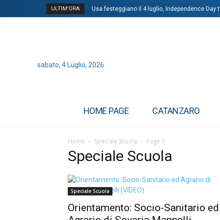
ULTIM'ORA
Usa festeggiano il 4 luglio, Independence Day tr
Sanremo, De Martino: “Sto già costruendo il m
sabato, 4 Luglio, 2026
HOME PAGE
CATANZARO
Home
Speciale Scuola
Page 7
Speciale Scuola
Speciale Scuola
Orientamento: Socio-Sanitario ed
Agrario di Soveria Mannelli