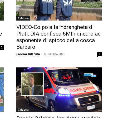
Calabria
VIDEO-Colpo alla ‘ndrangheta di
e
Platì: DIA confisca 6Mln di euro ad
esponente di spicco della cosca
Barbaro
0
Lorena Iuffrida
-
16 Giugno 2026
0
Calabria