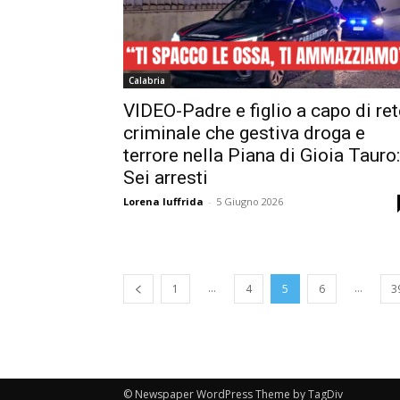
Calabria
VIDEO-Padre e figlio a capo di ret
criminale che gestiva droga e
terrore nella Piana di Gioia Tauro:
Sei arresti
Lorena Iuffrida
-
5 Giugno 2026
...
...
1
4
5
6
3
© Newspaper WordPress Theme by TagDiv