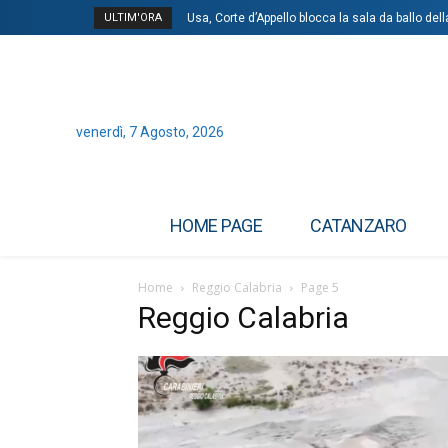
ULTIM'ORA
Usa, Corte d’Appello blocca la sala da ballo de
venerdì, 7 Agosto, 2026
HOME PAGE
CATANZARO
Home
Reggio Calabria
Page 5
Reggio Calabria