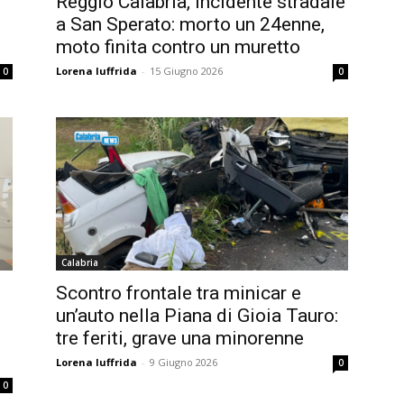
Reggio Calabria, incidente stradale
a San Sperato: morto un 24enne,
moto finita contro un muretto
Lorena Iuffrida
-
15 Giugno 2026
0
0
Calabria
Scontro frontale tra minicar e
un’auto nella Piana di Gioia Tauro:
tre feriti, grave una minorenne
Lorena Iuffrida
-
9 Giugno 2026
0
0