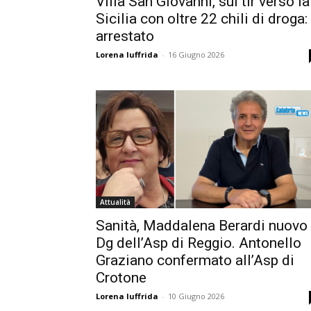
Villa San Giovanni, sul tir verso la
Sicilia con oltre 22 chili di droga:
arrestato
Lorena Iuffrida
-
16 Giugno 2026
Attualità
Sanità, Maddalena Berardi nuovo
Dg dell’Asp di Reggio. Antonello
Graziano confermato all’Asp di
Crotone
Lorena Iuffrida
-
10 Giugno 2026