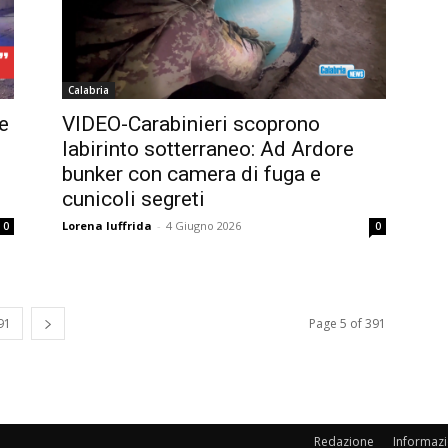
Calabria
e
VIDEO-Carabinieri scoprono
labirinto sotterraneo: Ad Ardore
bunker con camera di fuga e
cunicoli segreti
Lorena Iuffrida
-
4 Giugno 2026
0
0
91
Page 5 of 391
Redazione
Informazi