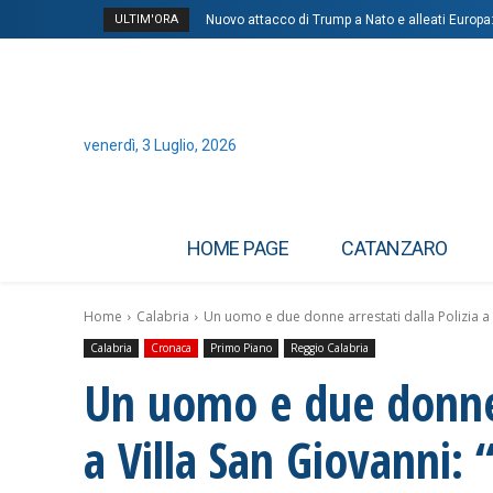
ULTIM'ORA
Nuovo attacco di Trump a Nato e alleati Europa
venerdì, 3 Luglio, 2026
HOME PAGE
CATANZARO
Home
Calabria
Un uomo e due donne arrestati dalla Polizia a V
Calabria
Cronaca
Primo Piano
Reggio Calabria
Un uomo e due donne a
a Villa San Giovanni: 