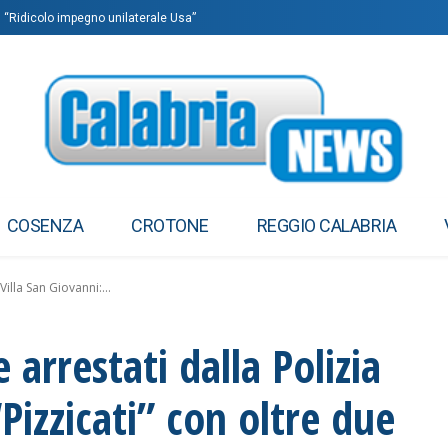
: “Ridicolo impegno unilaterale Usa”
COSENZA
CROTONE
REGGIO CALABRIA
illa San Giovanni:...
rrestati dalla Polizia
“Pizzicati” con oltre due