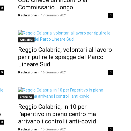
Commissario Longo
0
Redazione
-
17 Gennaio 2021
0
Attualità
Reggio Calabria, volontari al lavoro
per ripulire le spiagge del Parco
Lineare Sud
Redazione
-
16 Gennaio 2021
0
0
Cronaca
Reggio Calabria, in 10 per
e
l’aperitivo in pieno centro ma
arrivano i controlli anti-covid
0
Redazione
-
15 Gennaio 2021
0