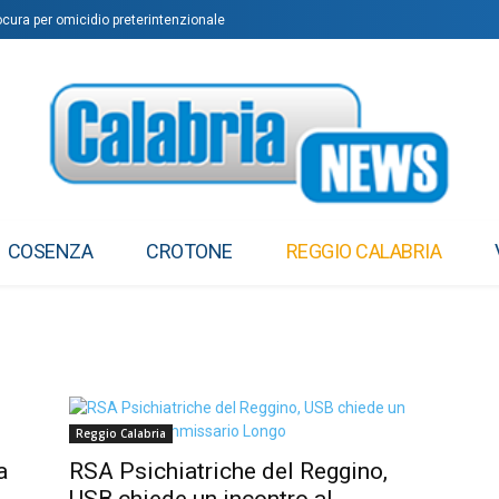
ocura per omicidio preterintenzionale
COSENZA
CROTONE
REGGIO CALABRIA
Reggio Calabria
a
RSA Psichiatriche del Reggino,
USB chiede un incontro al