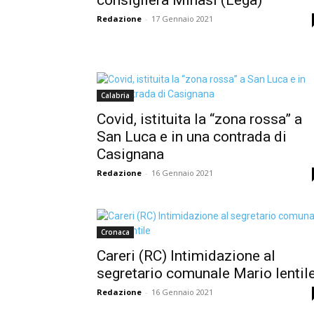
Redazione
-
17 Gennaio 2021
Calabria
Covid, istituita la “zona rossa” a
San Luca e in una contrada di
Casignana
Redazione
-
16 Gennaio 2021
Cronaca
Careri (RC) Intimidazione al
segretario comunale Mario Ientil
Redazione
-
16 Gennaio 2021