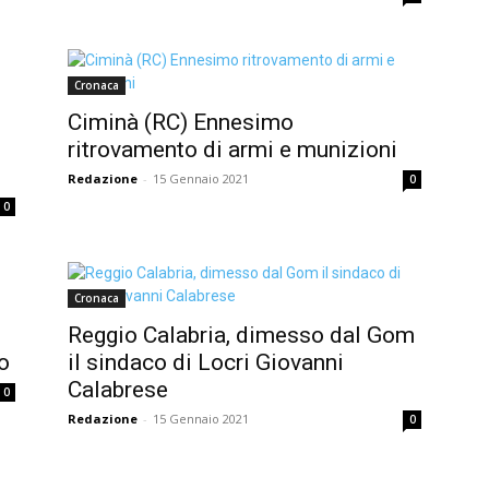
Cronaca
Ciminà (RC) Ennesimo
ritrovamento di armi e munizioni
Redazione
-
15 Gennaio 2021
0
0
Cronaca
Reggio Calabria, dimesso dal Gom
o
il sindaco di Locri Giovanni
Calabrese
0
Redazione
-
15 Gennaio 2021
0