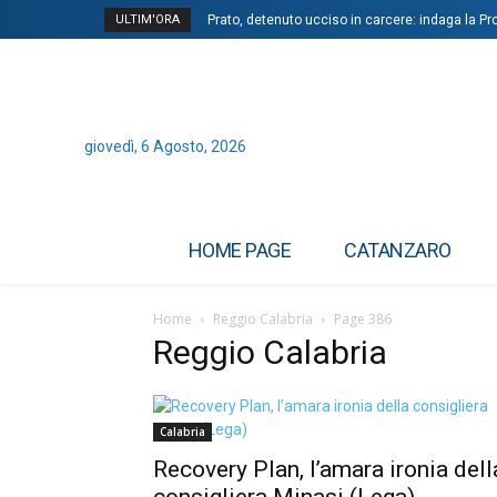
ULTIM'ORA
Prato, detenuto ucciso in carcere: indaga la Pr
giovedì, 6 Agosto, 2026
HOME PAGE
CATANZARO
Home
Reggio Calabria
Page 386
Reggio Calabria
Calabria
Recovery Plan, l’amara ironia dell
consigliera Minasi (Lega)