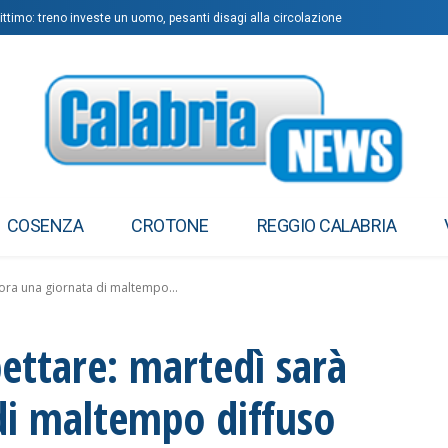
ittimo: treno investe un uomo, pesanti disagi alla circolazione
COSENZA
CROTONE
REGGIO CALABRIA
cora una giornata di maltempo...
pettare: martedì sarà
di maltempo diffuso