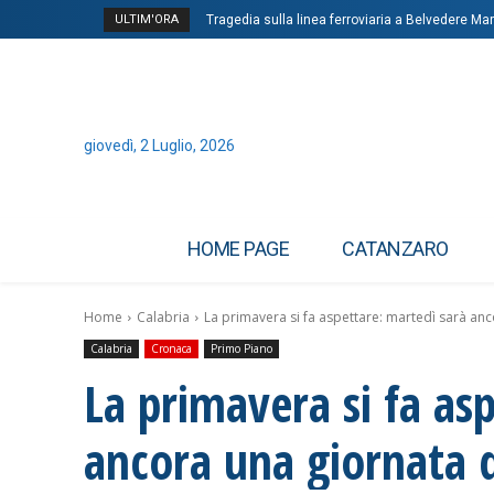
ULTIM'ORA
Tragedia sulla linea ferroviaria a Belvedere Mar
giovedì, 2 Luglio, 2026
HOME PAGE
CATANZARO
Home
Calabria
La primavera si fa aspettare: martedì sarà an
Calabria
Cronaca
Primo Piano
La primavera si fa as
ancora una giornata 