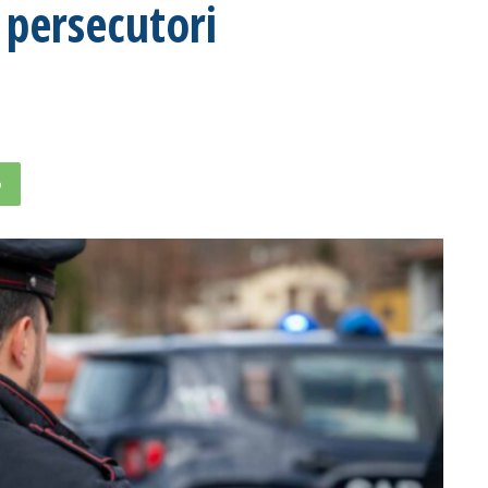
 persecutori
p