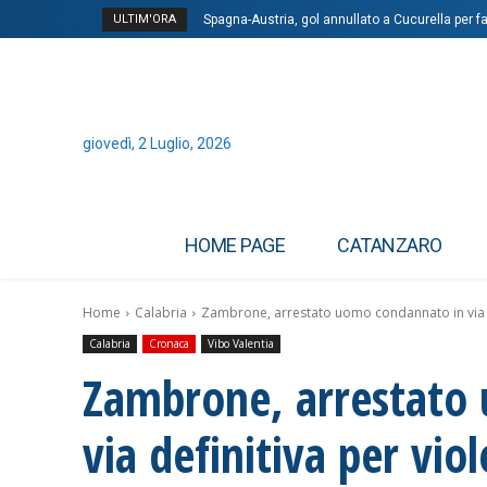
ULTIM'ORA
Spagna-Austria, gol annullato a Cucurella per f
giovedì, 2 Luglio, 2026
HOME PAGE
CATANZARO
Home
Calabria
Zambrone, arrestato uomo condannato in via de
Calabria
Cronaca
Vibo Valentia
Zambrone, arrestato
via definitiva per vio