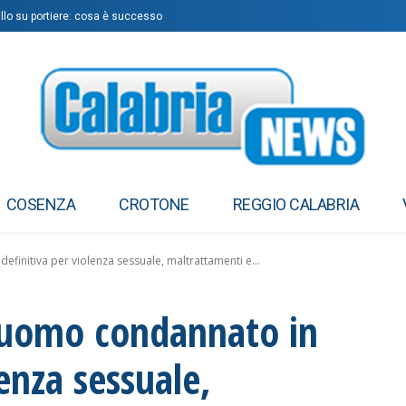
allo su portiere: cosa è successo
COSENZA
CROTONE
REGGIO CALABRIA
finitiva per violenza sessuale, maltrattamenti e...
 uomo condannato in
lenza sessuale,