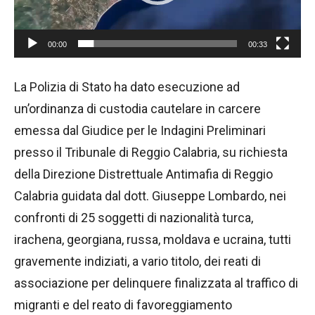
P
l
00:00
00:33
a
y
La Polizia di Stato ha dato esecuzione ad
e
un’ordinanza di custodia cautelare in carcere
r
emessa dal Giudice per le Indagini Preliminari
presso il Tribunale di Reggio Calabria, su richiesta
della Direzione Distrettuale Antimafia di Reggio
Calabria guidata dal dott. Giuseppe Lombardo, nei
confronti di 25 soggetti di nazionalità turca,
irachena, georgiana, russa, moldava e ucraina, tutti
gravemente indiziati, a vario titolo, dei reati di
associazione per delinquere finalizzata al traffico di
migranti e del reato di favoreggiamento