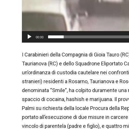
y
e
r
00:00
I Carabinieri della Compagnia di Gioia Tauro (R
Taurianova (RC) e dello Squadrone Eliportato Ca
un’ordinanza di custodia cautelare nei confronti d
stranieri) residenti a Rosarno, Taurianova e R
denominata “Smile”, ha colpito duramente una rad
spaccio di cocaina, hashish e marijuana. Il pro
Palmi su richiesta della locale Procura della Re
portato all’esecuzione di due misure in carcere pe
vincolo di parentela (padre e figlio), e quattro mi