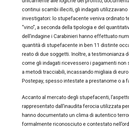
unicamente alle logiche del profitto, documenta
continui scambi illeciti, gli indagati utilizzavan
investigatori: lo stupefacente veniva ordinato 
“vino”, a seconda della tipologia e del quantitativ
dell’indagine i Carabinieri hanno effettuato nu
quantità di stupefacente in ben 11 distinte occa
reato di due soggetti. Inoltre, a testimonianza
come gli indagati ricevessero i pagamenti non 
a metodi tracciabili, incassando migliaia di euro
Postepay, spesso intestate a prestanome o a fam
Accanto al mercato degli stupefacenti, l’aspetto
rappresentato dall’inaudita ferocia utilizzata per
hanno documentato un clima di autentico terror
formalmente riconosciuto e contestato nell’ordi