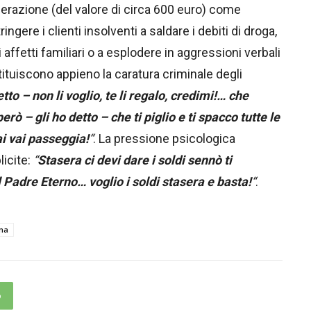
erazione (del valore di circa 600 euro) come
ngere i clienti insolventi a saldare i debiti di droga,
affetti familiari o a esplodere in aggressioni verbali
stituiscono appieno la caratura criminale degli
etto – non li voglio, te li regalo, credimi!… che
 – gli ho detto – che ti piglio e ti spacco tutte le
ai vai passeggia!
“
. La pressione psicologica
icite:
“
Stasera ci devi dare i soldi sennò ti
Padre Eterno… voglio i soldi stasera e basta!
“
.
na
p