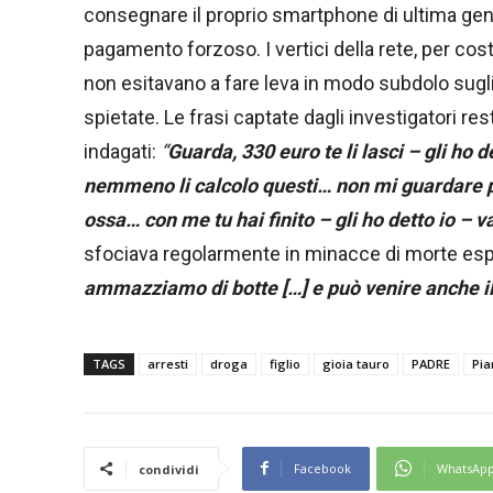
consegnare il proprio smartphone di ultima gen
pagamento forzoso. I vertici della rete, per costri
non esitavano a fare leva in modo subdolo sugli 
spietate. Le frasi captate dagli investigatori re
indagati:
“
Guarda, 330 euro te li lasci – gli ho d
nemmeno li calcolo questi… non mi guardare però
ossa… con me tu hai finito – gli ho detto io – v
sfociava regolarmente in minacce di morte espl
ammazziamo di botte […] e può venire anche il 
TAGS
arresti
droga
figlio
gioia tauro
PADRE
Pia
Facebook
WhatsAp
condividi