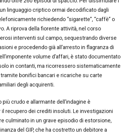
ndo oltre 260 episodi di spaccio. Per dissimulare i
o un linguaggio criptico ormai decodificato dagli
telefonicamente richiedendo “sigarette”, “caffè” o
o. A riprova della fiorente attività, nel corso
merosi interventi sul campo, sequestrando diverse
sioni e procedendo già all’arresto in flagranza di
 dell’imponente volume d’affari, è stato documentato
solo in contanti, ma ricorressero sistematicamente
 tramite bonifici bancari e ricariche su carte
iliari degli acquirenti.
 più crudo e allarmante dell’indagine è
 il recupero dei crediti insoluti. Le investigazioni
e culminato in un grave episodio di estorsione,
nanza del GIP, che ha costretto un debitore a