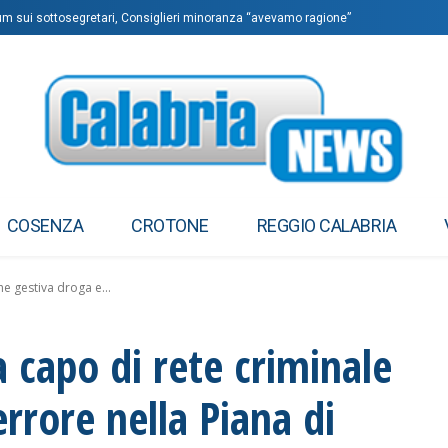
dum sui sottosegretari, Consiglieri minoranza “avevamo ragione”
COSENZA
CROTONE
REGGIO CALABRIA
he gestiva droga e...
a capo di rete criminale
rrore nella Piana di