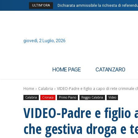
ULTIM'ORA
Dichiarata ammissibile la richiesta di referen
giovedì, 2 Luglio, 2026
HOME PAGE
CATANZARO
Home
Calabria
VIDEO-Padre e figlio a capo di rete criminale c
Calabria
Cronaca
Primo Piano
Reggio Calabria
Video
VIDEO-Padre e figlio 
che gestiva droga e te