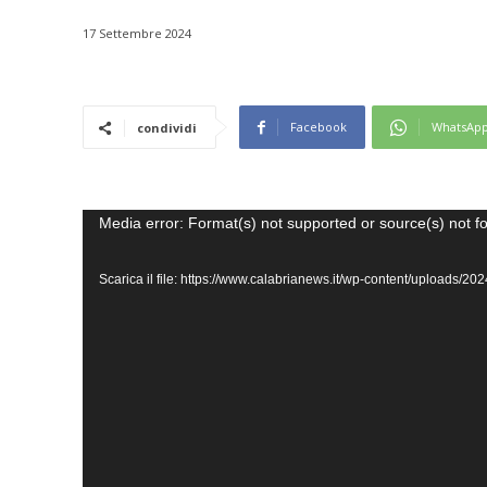
17 Settembre 2024
Facebook
WhatsAp
condividi
V
Media error: Format(s) not supported or source(s) not f
i
Scarica il file: https://www.calabrianews.it/wp-content/uploads/
d
e
o
P
l
a