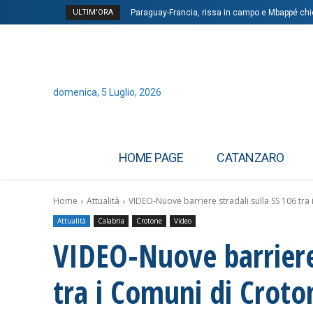
ULTIM'ORA
Paraguay-Francia, rissa in campo e Mbappé ch
domenica, 5 Luglio, 2026
HOME PAGE
CATANZARO
Home
Attualità
VIDEO-Nuove barriere stradali sulla SS 106 tra 
Attualità
Calabria
Crotone
Video
VIDEO-Nuove barriere 
tra i Comuni di Croto