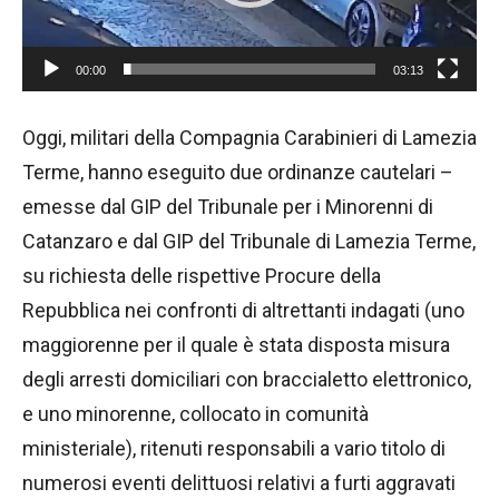
P
l
00:00
03:13
a
y
Oggi, militari della Compagnia Carabinieri di Lamezia
e
Terme, hanno eseguito due ordinanze cautelari –
r
emesse dal GIP del Tribunale per i Minorenni di
Catanzaro e dal GIP del Tribunale di Lamezia Terme,
su richiesta delle rispettive Procure della
Repubblica nei confronti di altrettanti indagati (uno
maggiorenne per il quale è stata disposta misura
degli arresti domiciliari con braccialetto elettronico,
e uno minorenne, collocato in comunità
ministeriale), ritenuti responsabili a vario titolo di
numerosi eventi delittuosi relativi a furti aggravati