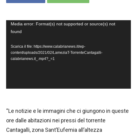
V
Media error: Format(s) not supported or source(s) not
found
i
d
Scarica il file: https://www.calabrianews.it/wp-
e
content/uploads/2021/02/LameziaT-TorrenteCantagalli-
calabrianews.it_.mp4?_=1
o
P
l
a
y
e
“Le notizie e le immagini che ci giungono in queste
r
ore dalle abitazioni nei pressi del torrente
Cantagalli, zona Sant’Eufemia all’altezza