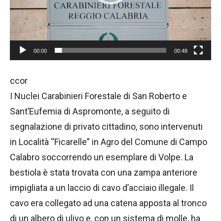
l
a
y
00:00
00:48
e
r
ccor
I Nuclei Carabinieri Forestale di San Roberto e
Sant’Eufemia di Aspromonte, a seguito di
segnalazione di privato cittadino, sono intervenuti
in Località “Ficarelle” in Agro del Comune di Campo
Calabro soccorrendo un esemplare di Volpe. La
bestiola è stata trovata con una zampa anteriore
impigliata a un laccio di cavo d’acciaio illegale. Il
cavo era collegato ad una catena apposta al tronco
di un albero di ulivo e, con un sistema di molle, ha