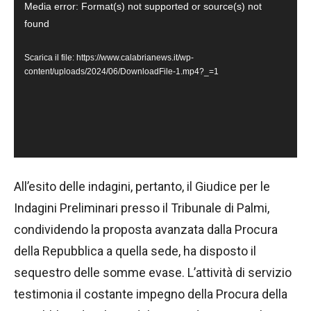
V
Media error: Format(s) not supported or source(s) not
found
i
d
Scarica il file: https://www.calabrianews.it/wp-
e
content/uploads/2024/06/DownloadFile-1.mp4?_=1
o
P
l
a
y
All’esito delle indagini, pertanto, il Giudice per le
e
Indagini Preliminari presso il Tribunale di Palmi,
r
condividendo la proposta avanzata dalla Procura
della Repubblica a quella sede, ha disposto il
sequestro delle somme evase. L’attività di servizio
testimonia il costante impegno della Procura della